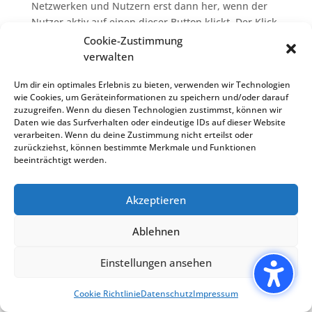
Netzwerken und Nutzern erst dann her, wenn der
Nutzer aktiv auf einen dieser Button klickt. Der Klick
auf den Button stellt eine Einwilligung im Sinne des
Cookie-Zustimmung
Art. 6 Abs. 1 lit. a DSGVO dar. Diese Einwilligung
verwalten
kann jederzeit mit Wirkung für die Zukunft
Um dir ein optimales Erlebnis zu bieten, verwenden wir Technologien
widerrufen werden.
wie Cookies, um Geräteinformationen zu speichern und/oder darauf
zuzugreifen. Wenn du diesen Technologien zustimmst, können wir
Eine automatische Übertragung von Nutzerdaten an
Daten wie das Surfverhalten oder eindeutige IDs auf dieser Website
die Betreiber dieser Plattformen erfolgt durch dieses
verarbeiten. Wenn du deine Zustimmung nicht erteilst oder
Tool nicht. Ist der Nutzer bei einem der sozialen
zurückziehst, können bestimmte Merkmale und Funktionen
Netzwerke angemeldet, erscheint bei der Nutzung
beeinträchtigt werden.
der Social-Buttons von Facebook, Twitter & Co. ein
Informations-Fenster, in dem der Nutzer den Text
Akzeptieren
vor dem Absenden bestätigen kann.
Ablehnen
Unsere Nutzer können die Inhalte dieser Seite
datenschutzkonform in sozialen Netzwerken teilen,
Einstellungen ansehen
ohne dass komplette Surf-Profile durch die Betreiber
der Netzwerke erstellt werden.
Cookie Richtlinie
Datenschutz
Impressum